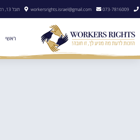
לתוכן
073-7816009
workersrights.israel@gmail.com
תובל 13, רמת גן
ראשי