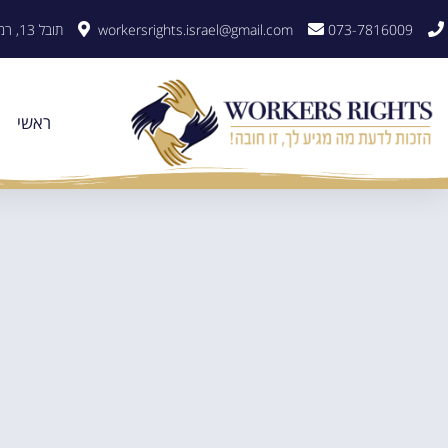
לתוכן
073-7816009
workersrights.israel@gmail.com
תובל 13, רמת גן
ראשי