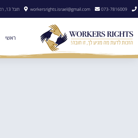
לתוכן
073-7816009
workersrights.israel@gmail.com
תובל 13, רמת גן
ראשי