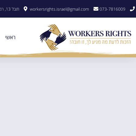
לתוכן
073-7816009
workersrights.israel@gmail.com
תובל 13, רמת גן
ראשי