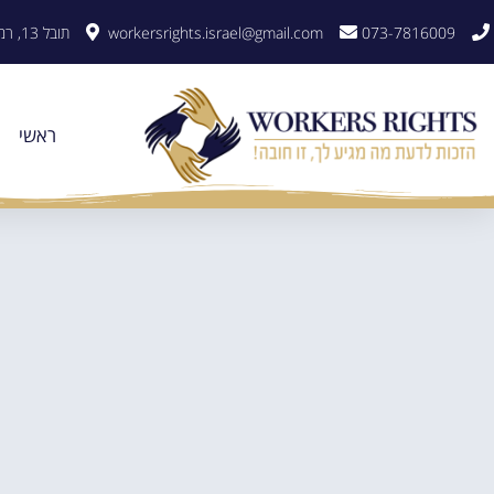
לתוכן
073-7816009
workersrights.israel@gmail.com
תובל 13, רמת גן
ראשי