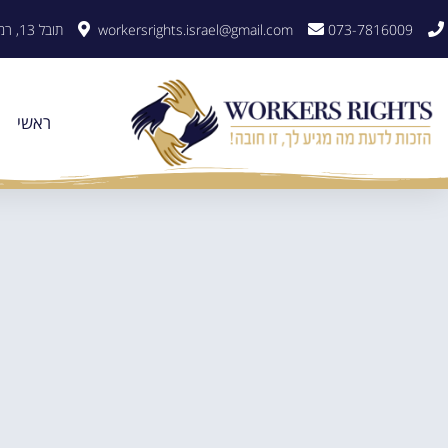
לתוכן
073-7816009
workersrights.israel@gmail.com
תובל 13, רמת גן
ראשי