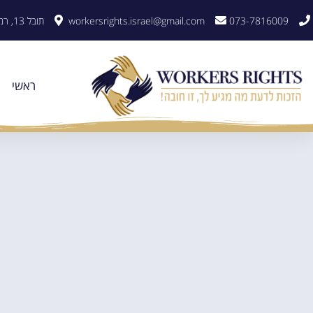
לתוכן
073-7816009
workersrights.israel@gmail.com
תובל 13, רמת גן
ראשי