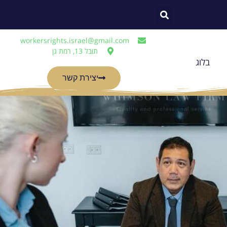
workersrights.israel@gmail.com
תובל 13, רמת גן
בלוג
יצירת קשר