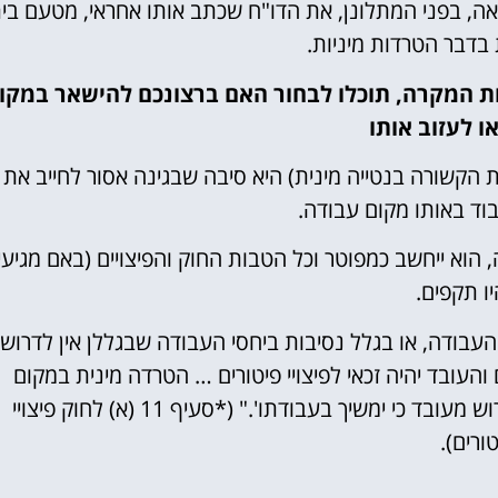
אה, בפני המתלונן, את הדו"ח שכתב אותו אחראי, מטעם בי
בדבר הטרדות מיניות.
 המקרה, תוכלו לבחור האם ברצונכם להישאר במקו
ו לעזוב אותו
ת הקשורה בנטייה מינית) היא סיבה שבגינה אסור לחייב את
ד באותו מקום עבודה.
הוא ייחשב כמפוטר וכל הטבות החוק והפיצויים (באם מגיעי
יו תקפים.
עבודה, או בגלל נסיבות ביחסי העבודה שבגללן אין לדרוש
 והעובד יהיה זכאי לפיצויי פיטורים … הטרדה מינית במקום
העבודה עולה כדי 'נסיבות ביחסי עבודה שבהן אין לדרוש מעובד כי ימשיך בעבודתו'." (*סעיף 11 (א) לחוק פיצויי
ורים).