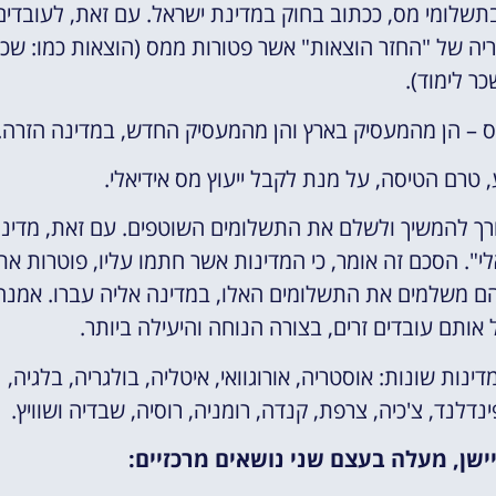
 בתשלומי מס, ככתוב בחוק במדינת ישראל. עם זאת, לעובדים
יה של "החזר הוצאות" אשר פטורות ממס (הוצאות כמו: שכ
כר לימוד).
ס – הן מהמעסיק בארץ והן מהמעסיק החדש, במדינה הזרה.
 טרם הטיסה, על מנת לקבל ייעוץ מס אידיאלי.
צורך להמשיך ולשלם את התשלומים השוטפים. עם זאת, מדינ
. הסכם זה אומר, כי המדינות אשר חתמו עליו, פוטרות את
 הם משלמים את התשלומים האלו, במדינה אליה עברו. אמנה
אותם עובדים זרים, בצורה הנוחה והיעילה ביותר.
ון להיום, מדינת ישראל חתמה על אמנה זו, מול 19 מדינות שונות: אוסטריה, אורוגוואי, איטליה, בולגריה, בלגיה,
נדלנד, צ'כיה, צרפת, קנדה, רומניה, רוסיה, שבדיה ושוויץ.
ישן, מעלה בעצם שני נושאים מרכזיים: