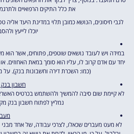
את כלל התיקים הרפואיים ולתרגמ
לגבי חיסונים, הנושא כמובן תלוי במדינת היעד אליה 
יוכלו לייעץ ולהס
במידה ויש לעובד נושאים שוטפים, פתוחים, אשר הוא משאי
יחד עם אדם קרוב לו, עליו הוא סומך במאת האחוזים. או
(כמו: השכרת דירה וחשבונות בנק). על מ
חשבון בנק ו
לא קיימת שום סיבה להמשיך ולהשתמש בכרטיס האשראי (
נמליץ לפתוח חשבון בנק מק
מעבר
לא מעט מעברים שכאלו, לצרכי עבודה, של אחד מבני הז
ובלבול. על כן, מן הראוי, לקחת את נושא זה בחשבון 