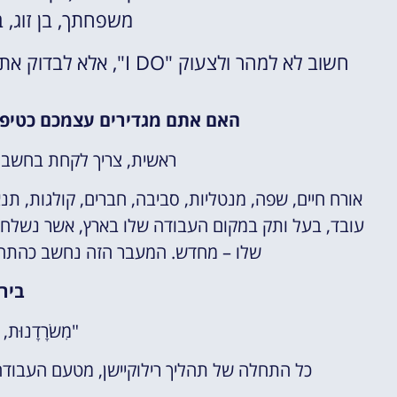
משפחתך, בן זוג, בת
חשוב לא למהר ולצעוק "I DO", אלא לבדוק את המשמעויות היותר עמוקות של מעבר למדינה זרה.
האם אתם מגדירים עצמכם כטיפו
ראשית, צריך לקחת בחשבון
אורח חיים, שפה, מנטליות, סביבה, חברים, קולגות, ת
עובד, בעל ותק במקום העבודה שלו בארץ, אשר נשלח לרי
שלו – מחדש. המעבר הזה נחשב כהתחל
ביר
"מִשׂרָדָנוּת
כל התחלה של תהליך רילוקיישן, מטעם העבודה, י