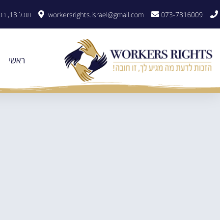
לתוכן
073-7816009
workersrights.israel@gmail.com
תובל 13, רמת גן
ראשי