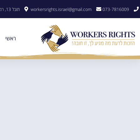
לתוכן
073-7816009
workersrights.israel@gmail.com
תובל 13, רמת גן
ראשי