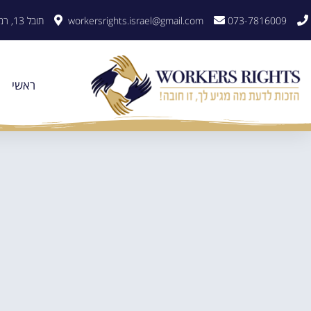
לתוכן
073-7816009
workersrights.israel@gmail.com
תובל 13, רמת גן
ראשי