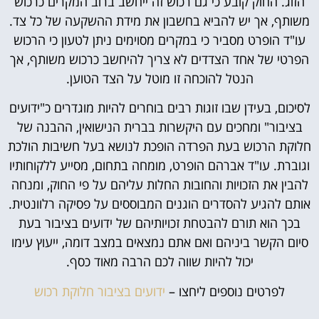
הזוג. החוק קובע כי גם רכוש זה ייחשב ברוב המקרים כרכוש
משותף, אך יש להביא בחשבון את מידת ההשקעה של כל צד.
עו"ד הופרט מסביר כי במקרים מסוימים ניתן לטעון כי הרכוש
הפרטי של אחד הצדדים לא צריך להיחשב כרכוש משותף, אך
הנטל להוכחה זו מוטל על הצד הטוען.
לסיכום, בעידן שבו זוגות רבים בוחרים להיות מוגדרים כ"ידועים
בציבור" ומחכים עם היקשרות בברית הנישואין, ההבנה של
חלוקת הרכוש בעת הפרדה הופכת לנושא בעל חשיבות הולכת
וגוברת. עו"ד אברהם הופרט, מומחה בתחום, מסייע ללקוחותיו
להבין את הזכויות והחובות החלות עליהם על פי החוק, ומנחה
אותם להגיע להסדרים הוגנים המבוססים על פסיקה רלוונטית.
בכך הוא תורם להבטחת זכויותיהם של ידועים בציבור בעת
סיום הקשר ביניהם ואם אתם נמצאים במצב דומה, ייעוץ עימו
יכול להיות שווה לכם הרבה מאוד כסף.
לפרטים נוספים ליחצו –
ידועים בציבור חלוקת רכוש