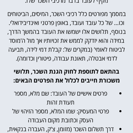
מקיף לעובד בדבר מרכיבי השכר שלו.
במסמך מפורטים כלל רכיבי השכר, המיסים, הביטוחים
וכו… של כל עובד ועובד, באופן פרטני ואינדיבידואלי.
בנוסף, תלושים אלו ישמשו את העובד בהמשך הדרך,
במידה והוא יזדקק לממש את זכויותיו אך מול ה'מוסד
לביטוח לאומי' (במקרים של: קבלת דמי לידה, תביעה
לדמי אבטלה, תאונת עבודה, פיטורין וכדומה).
בהתאם לתוספת לחוק הגנת השכר, תלושי
משכורת חייבים לכלול את הפרטים הבאים:
פרטים אישיים של העובד: שם מלא, מספר
תעודת זהות
פרטי המעסיק: שמו המלא, מספר הזיהוי של
העסק וכתובת מקום העבודה
דרך תשלום השכר (מזומן, צ'ק, העברה בנקאית,