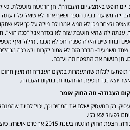
 יום חופש באמצע יום העבודה". חן הרגישה מושפלת, כאילו
שהבריזה משיעור בבית הספר ושאף אחד לא שואל על דעתה א
ואציה ולאחר מכן לא ממש אמרו לה מילה על כך אלא שתקו,
 ענתה לה שהיא חושבת שזה לא בסדר אבל "ככה הוא". חן
פים ובחודשיים האלה ספגה יחס לא מכבד, מזלזל ואף משפי
שחד משמעית- הדבר הזה לא אמור לקרות ולא ככה מנהלים
. חן הגישה את התפטרותה ועזבה.
ז תופתעו לגלות שהתעמרות במקום העבודה זה מעין תחום
 אשר יוצא נגד תופעת ההתעמרות במקום העבודה.
ום העבודה- מה החוק אומר
יק. רק המעסיק ישלם את המחיר וכך, יכול להיות שהמנהל
יתם לפעול יצא נקי.
לא קיים בחוק הישראלי חוק להתעמרות במקום העבודה. הצעת החוק הוגשה בשנת 2015 אך טרם אושרה