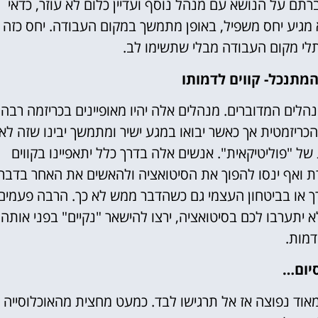
רתם על הנושא עם מנהל נוסף ועדיין כלום לא עוזר, כדאי
מגיע יחס משפיל, באופן מתמשך במקום העבודה. יחס כזה
ותלי מקום העבודה מבלי שתשימו לב.
תנכל- קווים לדמותו
הלים המדוברים. מנהלים אלה יהיו מאופיינים בכריזמה רבה
כריזמטית אך כאשר יבואו במגע ישיר ומתמשך יבינו שזה לא
 של "פוליטיקאית". אנשים אלה בדרך כלל יתאפיינו בקווים
ורת ואף ינסו להפוך את הסיטואציה ולהאשים את האחר בדבר
רך או בביטחון העצמי גם כשהדבר ממש לא כך. הרבה פעמים
יתערבו לכם בסיטואציה, ירצו להישאר "נקיים" בפני אותה
מות.
יום…
ד נפוצה אז אל תרגישו לבד. כמעט מחצית מהאוכלוסייה