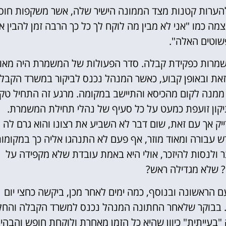
ערות קטנות מצד הממונה הישיר שלה, אשר משקפות חוס
מה כמו "אני לא מבין מה לוקח לך כל כך הרבה זמן להבין א
שוטים האלה".
שמרות כפקידת קבלה. סדר הפעולות של המשמרת היה מאו
ם זאת ובאופן קבוע, כאשר המנהל נכנס לביקור במשרד הקבל
מנה לקום מהכיסא והתיישב במקומה. מרגע זה התחיל טק
קון זועפת כמעט על כל סעיף של נהלי תחילת המשמרת.
ק אך עם זאת, שום דבר לא השביע את רצונו והוא גרם לה
ש עבורה ומאוד מוזר, אף פעם לא התנהגו אליה כך במקומו
ר ולנסות להיזכר, אולי היא באמת עובדת שלא מקפידה על
 שלא מגדילה ראש?
 הראשונה ובנוסף, כמה ימים לאחר מכן, ביקשה כחצי יום
ה. בבוקר שלאחר החתונה המנהל נכנס למשרד הקבלה והחל
"בעייתית" כיוון שהיא כל הזמן מאחרת ולוקחת חופש והבהיר