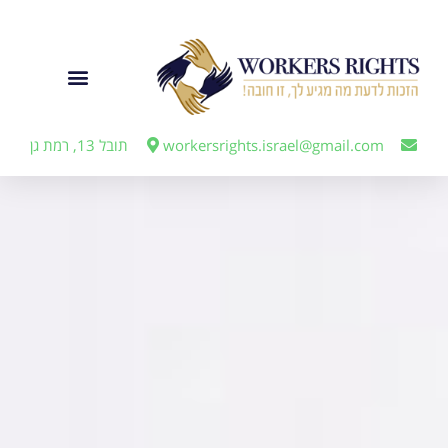
לתוכן
ייצוג מעבידים
workersrights.israel@gmail.com
תובל 13, רמת גן